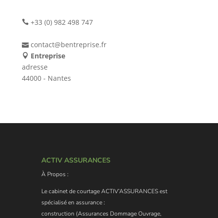
+33 (0) 982 498 747
contact@bentreprise.fr
Entreprise
adresse
44000 - Nantes
ACTIV ASSURANCES
À Propos :
Le cabinet de courtage ACTIV’ASSURANCES est
spécialisé en assurance :
construction (Assurances Dommage Ouvrage,