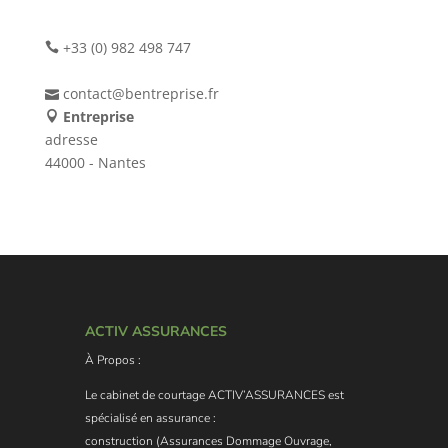
+33 (0) 982 498 747
contact@bentreprise.fr
Entreprise
adresse
44000 - Nantes
ACTIV ASSURANCES
À Propos :
Le cabinet de courtage ACTIV’ASSURANCES est
spécialisé en assurance :
construction (Assurances Dommage Ouvrage,